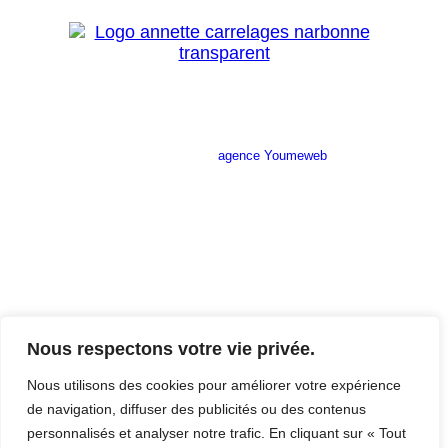
Site réalisé par l’
agence Youmeweb
Société ANNETTE CARRELAGES
29 Ratacas ZI, 11100 Narbonne
04 68 27 20 51
Lundi 08h30 – 12h00 / 14h00 – 18h30
Mardi 08h30 – 12h00 / 14h00 – 18h30
Nous respectons votre vie privée.
Mercredi 08h30 – 12h00 / 14h00 – 18h30
Jeudi 08h30 – 12h00 / 14h00 – 18h30
Nous utilisons des cookies pour améliorer votre expérience
Vendredi 08h30 – 12h00 / 14h00 – 17h00
de navigation, diffuser des publicités ou des contenus
Samedi Fermé
personnalisés et analyser notre trafic. En cliquant sur « Tout
Dimanche Fermé