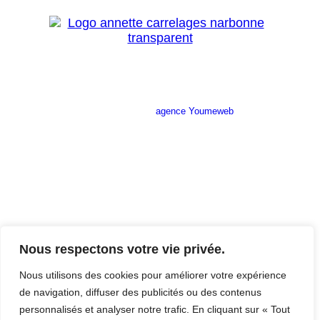
Site réalisé par l’
agence Youmeweb
Société ANNETTE CARRELAGES
29 Ratacas ZI, 11100 Narbonne
04 68 27 20 51
Lundi 08h30 – 12h00 / 14h00 – 18h30
Mardi 08h30 – 12h00 / 14h00 – 18h30
Nous respectons votre vie privée.
Mercredi 08h30 – 12h00 / 14h00 – 18h30
Jeudi 08h30 – 12h00 / 14h00 – 18h30
Nous utilisons des cookies pour améliorer votre expérience
Vendredi 08h30 – 12h00 / 14h00 – 17h00
de navigation, diffuser des publicités ou des contenus
Samedi Fermé
personnalisés et analyser notre trafic. En cliquant sur « Tout
Dimanche Fermé