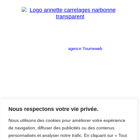
Site réalisé par l’
agence Youmeweb
Société ANNETTE CARRELAGES
29 Ratacas ZI, 11100 Narbonne
04 68 27 20 51
Lundi 08h30 – 12h00 / 14h00 – 18h30
Mardi 08h30 – 12h00 / 14h00 – 18h30
Nous respectons votre vie privée.
Mercredi 08h30 – 12h00 / 14h00 – 18h30
Jeudi 08h30 – 12h00 / 14h00 – 18h30
Nous utilisons des cookies pour améliorer votre expérience
Vendredi 08h30 – 12h00 / 14h00 – 17h00
de navigation, diffuser des publicités ou des contenus
Samedi Fermé
personnalisés et analyser notre trafic. En cliquant sur « Tout
Dimanche Fermé