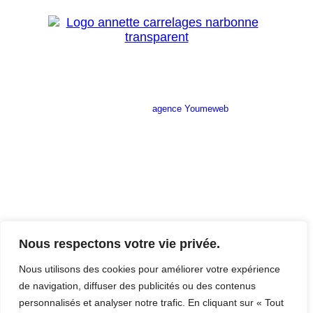
Site réalisé par l’
agence Youmeweb
Société ANNETTE CARRELAGES
29 Ratacas ZI, 11100 Narbonne
04 68 27 20 51
Lundi 08h30 – 12h00 / 14h00 – 18h30
Mardi 08h30 – 12h00 / 14h00 – 18h30
Nous respectons votre vie privée.
Mercredi 08h30 – 12h00 / 14h00 – 18h30
Jeudi 08h30 – 12h00 / 14h00 – 18h30
Nous utilisons des cookies pour améliorer votre expérience
Vendredi 08h30 – 12h00 / 14h00 – 17h00
de navigation, diffuser des publicités ou des contenus
Samedi Fermé
personnalisés et analyser notre trafic. En cliquant sur « Tout
Dimanche Fermé