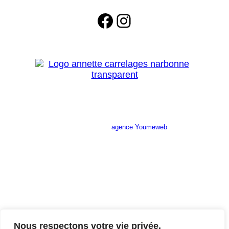
Facebook
Instagram
Site réalisé par l’
agence Youmeweb
Société ANNETTE CARRELAGES
29 Ratacas ZI, 11100 Narbonne
04 68 27 20 51
Lundi 08h30 – 12h00 / 14h00 – 18h30
Mardi 08h30 – 12h00 / 14h00 – 18h30
Nous respectons votre vie privée.
Mercredi 08h30 – 12h00 / 14h00 – 18h30