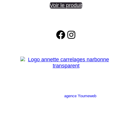
Voir le produit
Facebook
Instagram
Site réalisé par l’
agence Youmeweb
Société ANNETTE CARRELAGES
29 Ratacas ZI, 11100 Narbonne
04 68 27 20 51