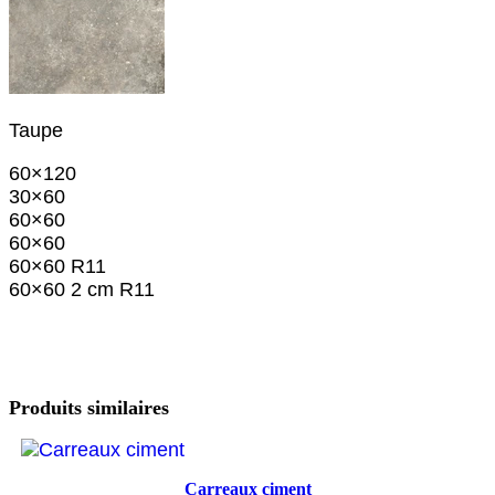
Taupe
60×120
30×60
60×60
60×60
60×60 R11
60×60 2 cm R11
Produits similaires
Carreaux ciment