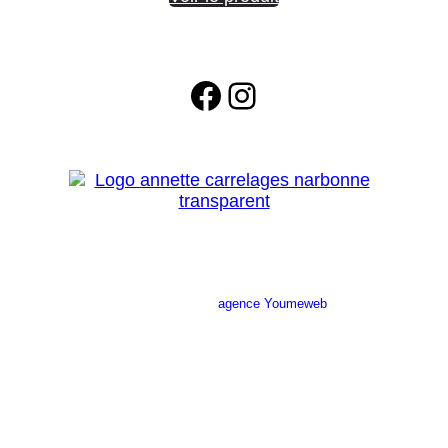
Facebook
Instagram
Site réalisé par l’
agence Youmeweb
Société ANNETTE CARRELAGES
29 Ratacas ZI, 11100 Narbonne
04 68 27 20 51