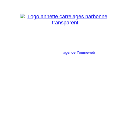
Site réalisé par l’
agence Youmeweb
Société ANNETTE CARRELAGES
29 Ratacas ZI, 11100 Narbonne
04 68 27 20 51
Lundi 08h30 – 12h00 / 14h00 – 18h30
Mardi 08h30 – 12h00 / 14h00 – 18h30
Mercredi 08h30 – 12h00 / 14h00 – 18h30
Jeudi 08h30 – 12h00 / 14h00 – 18h30
Vendredi 08h30 – 12h00 / 14h00 – 17h00
Samedi Fermé