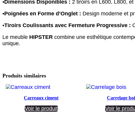
•
Dimensions Disponibles :
2 tiroirs en L600, L800, e
•
Poignées en Forme d’Onglet :
Design moderne et pra
•
Tiroirs Coulissants avec Fermeture Progressive :
C
Le meuble
HIPSTER
combine une esthétique contempora
unique.
Produits similaires
Carreaux ciment
Carrelage boi
Voir le produit
Voir le produ