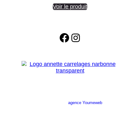
Voir le produit
Facebook
Instagram
Site réalisé par l’
agence Youmeweb
Société ANNETTE CARRELAGES
29 Ratacas ZI, 11100 Narbonne
04 68 27 20 51