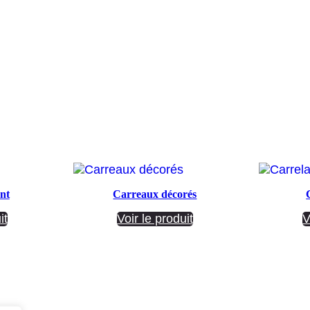
nt
Carreaux décorés
it
Voir le produit
V