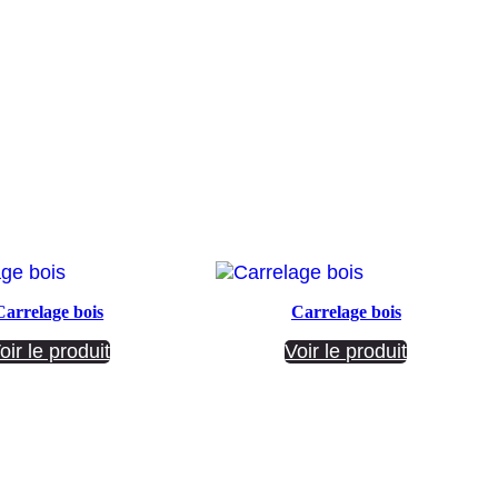
Carrelage bois
Carrelage bois
oir le produit
Voir le produit
Société ANNETTE CARRELAGES
29 Ratacas ZI, 11100 Narbonne
04 68 27 20 51