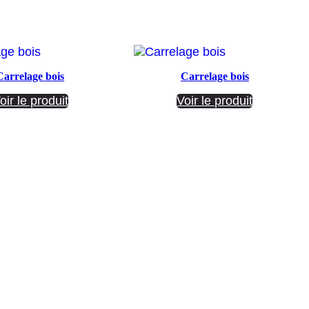
Carrelage bois
Carrelage bois
oir le produit
Voir le produit
Société ANNETTE CARRELAGES
29 Ratacas ZI, 11100 Narbonne
04 68 27 20 51
Lundi 08h30 – 12h00 / 14h00 – 18h30
Mardi 08h30 – 12h00 / 14h00 – 18h30
Mercredi 08h30 – 12h00 / 14h00 – 18h30
Jeudi 08h30 – 12h00 / 14h00 – 18h30
Vendredi 08h30 – 12h00 / 14h00 – 17h00
Samedi Fermé
Dimanche Fermé