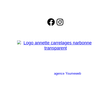
Facebook
Instagram
Site réalisé par l’
agence Youmeweb
Société ANNETTE CARRELAGES
29 Ratacas ZI, 11100 Narbonne
04 68 27 20 51