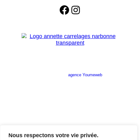
Facebook
Instagram
Site réalisé par l’
agence Youmeweb
Société ANNETTE CARRELAGES
29 Ratacas ZI, 11100 Narbonne
04 68 27 20 51
Lundi 08h30 – 12h00 / 14h00 – 18h30
Mardi 08h30 – 12h00 / 14h00 – 18h30
Nous respectons votre vie privée.
Mercredi 08h30 – 12h00 / 14h00 – 18h30