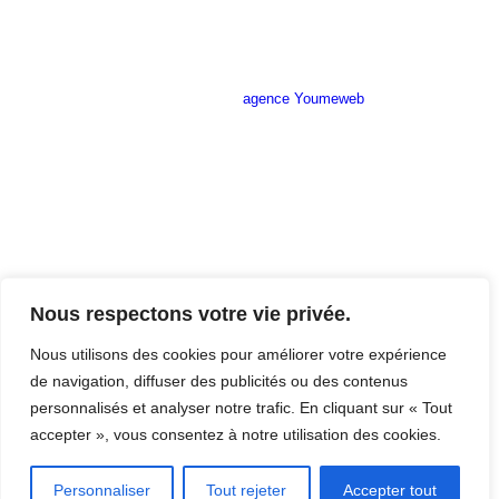
Site réalisé par l’
agence Youmeweb
Société ANNETTE CARRELAGES
29 Ratacas ZI, 11100 Narbonne
04 68 27 20 51
Lundi 08h30 – 12h00 / 14h00 – 18h30
Mardi 08h30 – 12h00 / 14h00 – 18h30
Nous respectons votre vie privée.
Mercredi 08h30 – 12h00 / 14h00 – 18h30
Jeudi 08h30 – 12h00 / 14h00 – 18h30
Nous utilisons des cookies pour améliorer votre expérience
Vendredi 08h30 – 12h00 / 14h00 – 17h00
de navigation, diffuser des publicités ou des contenus
Samedi Fermé
personnalisés et analyser notre trafic. En cliquant sur « Tout
Dimanche Fermé
accepter », vous consentez à notre utilisation des cookies.
Mentions légales du site
Personnaliser
Tout rejeter
Accepter tout