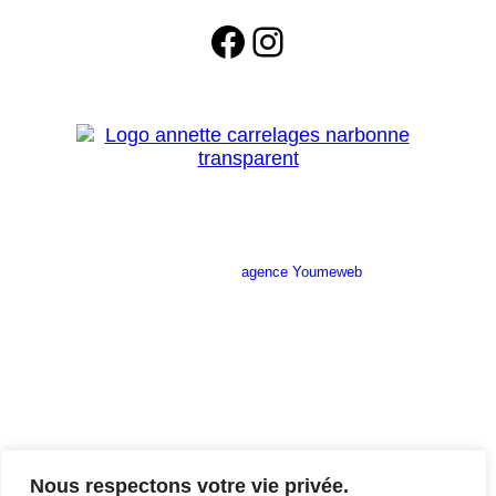
Facebook
Instagram
Site réalisé par l’
agence Youmeweb
Société ANNETTE CARRELAGES
29 Ratacas ZI, 11100 Narbonne
04 68 27 20 51
Lundi 08h30 – 12h00 / 14h00 – 18h30
Mardi 08h30 – 12h00 / 14h00 – 18h30
Nous respectons votre vie privée.
Mercredi 08h30 – 12h00 / 14h00 – 18h30