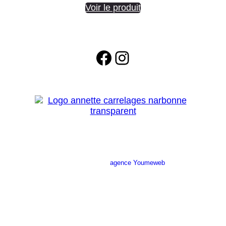
Voir le produit
Facebook
Instagram
Site réalisé par l’
agence Youmeweb
Société ANNETTE CARRELAGES
29 Ratacas ZI, 11100 Narbonne
04 68 27 20 51