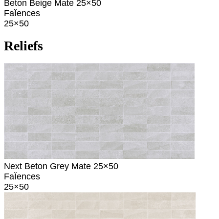
Beton Beige Mate 25×50
FaÏences
25×50
Reliefs
Next Beton Grey Mate 25×50
FaÏences
25×50