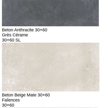
Beton Anthracite 30×60
Grès Cérame
30×60 SL
Beton Beige Mate 30×60
FaÏences
30×60