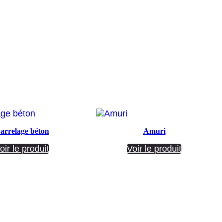
arrelage béton
Amuri
oir le produit
Voir le produit
Société ANNETTE CARRELAGES
29 Ratacas ZI, 11100 Narbonne
04 68 27 20 51