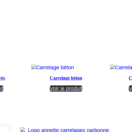
rés
Carrelage béton
C
it
Voir le produit
V