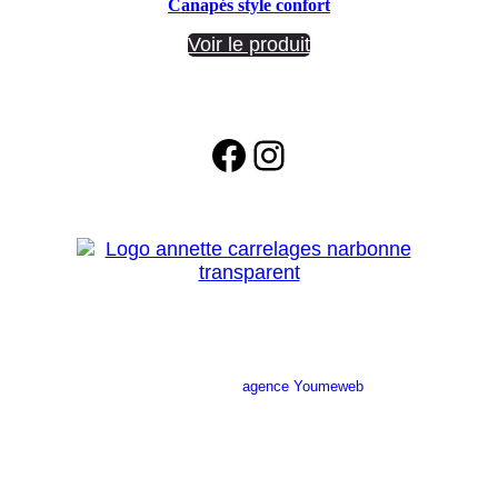
Canapés style confort
Voir le produit
Facebook
Instagram
Site réalisé par l’
agence Youmeweb
Société ANNETTE CARRELAGES
29 Ratacas ZI, 11100 Narbonne