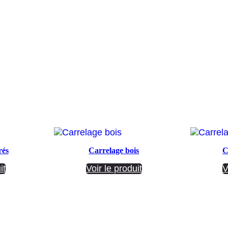
rés
Carrelage bois
C
it
Voir le produit
V