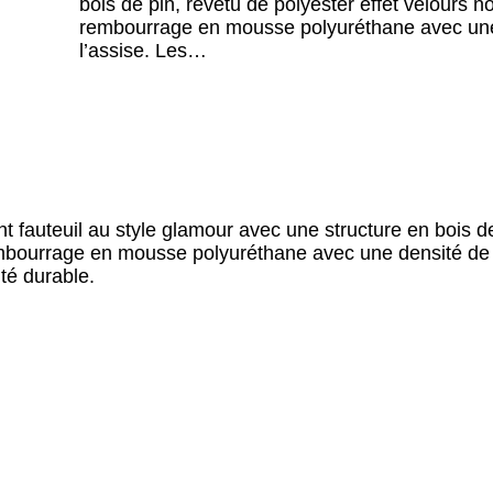
bois de pin, revêtu de polyester effet velours n
rembourrage en mousse polyuréthane avec une 
l’assise. Les…
t fauteuil au style glamour avec une structure en bois de
embourrage en mousse polyuréthane avec une densité de 1
ité durable.