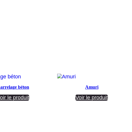
arrelage béton
Amuri
oir le produit
Voir le produit
Société ANNETTE CARRELAGES
29 Ratacas ZI, 11100 Narbonne
04 68 27 20 51