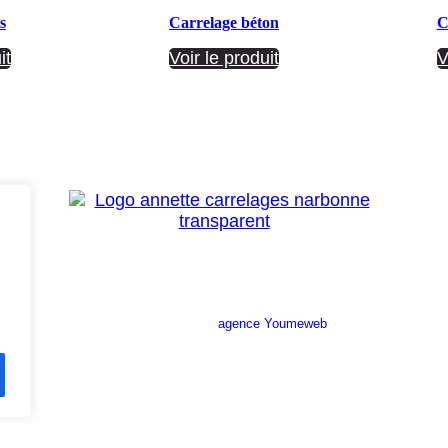
s
Carrelage béton
C
it
Voir le produit
V
Site réalisé par l’
agence Youmeweb