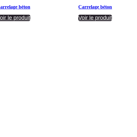
arrelage béton
Carrelage béton
oir le produit
Voir le produit
Société ANNETTE CARRELAGES
29 Ratacas ZI, 11100 Narbonne
04 68 27 20 51
Lundi 08h30 – 12h00 / 14h00 – 18h30
Mardi 08h30 – 12h00 / 14h00 – 18h30
Mercredi 08h30 – 12h00 / 14h00 – 18h30
Jeudi 08h30 – 12h00 / 14h00 – 18h30
Vendredi 08h30 – 12h00 / 14h00 – 17h00
Samedi Fermé
Dimanche Fermé
Mentions légales du site