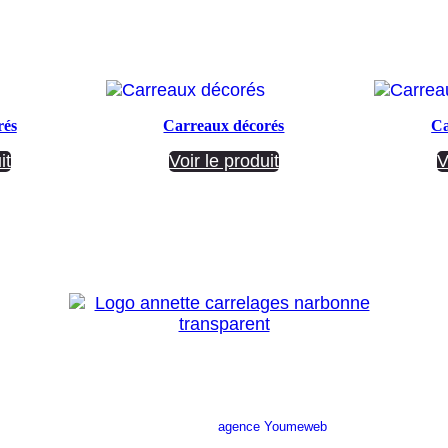
rés
Carreaux décorés
Ca
it
Voir le produit
V
Site réalisé par l’
agence Youmeweb