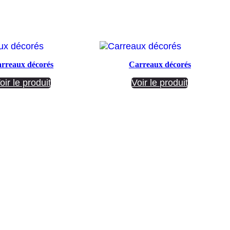
rreaux décorés
Carreaux décorés
oir le produit
Voir le produit
Société ANNETTE CARRELAGES
29 Ratacas ZI, 11100 Narbonne
04 68 27 20 51
Lundi 08h30 – 12h00 / 14h00 – 18h30
Mardi 08h30 – 12h00 / 14h00 – 18h30
Mercredi 08h30 – 12h00 / 14h00 – 18h30
Jeudi 08h30 – 12h00 / 14h00 – 18h30
Vendredi 08h30 – 12h00 / 14h00 – 17h00
Samedi Fermé
Dimanche Fermé