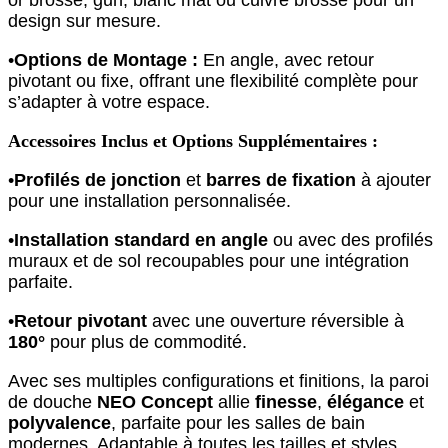
or brossé, gun, blanc mat ou cuivré brossé pour un
design sur mesure.
•
Options de Montage :
En angle, avec retour
pivotant ou fixe, offrant une flexibilité complète pour
s’adapter à votre espace.
Accessoires Inclus et Options Supplémentaires :
•
Profilés de jonction
et
barres de fixation
à ajouter
pour une installation personnalisée.
•
Installation standard en angle
ou avec des profilés
muraux et de sol recoupables pour une intégration
parfaite.
•
Retour pivotant
avec une ouverture réversible à
180°
pour plus de commodité.
Avec ses multiples configurations et finitions, la paroi
de douche
NEO Concept
allie
finesse
,
élégance
et
polyvalence
, parfaite pour les salles de bain
modernes. Adaptable à toutes les tailles et styles,