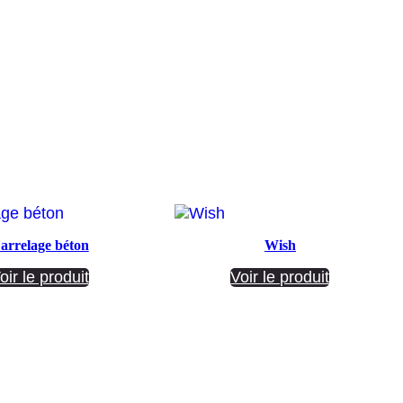
arrelage béton
Wish
oir le produit
Voir le produit
Société ANNETTE CARRELAGES
29 Ratacas ZI, 11100 Narbonne
04 68 27 20 51