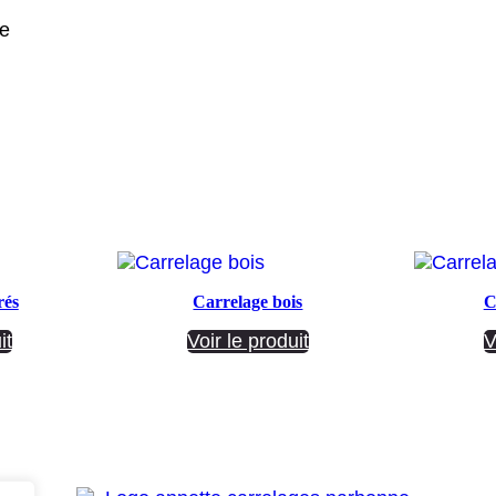
rés
Carrelage bois
C
it
Voir le produit
V