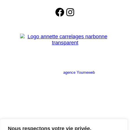
Facebook
Instagram
Site réalisé par l’
agence Youmeweb
Société ANNETTE CARRELAGES
29 Ratacas ZI, 11100 Narbonne
04 68 27 20 51
Lundi 08h30 – 12h00 / 14h00 – 18h30
Mardi 08h30 – 12h00 / 14h00 – 18h30
Nous respectons votre vie privée.
Mercredi 08h30 – 12h00 / 14h00 – 18h30