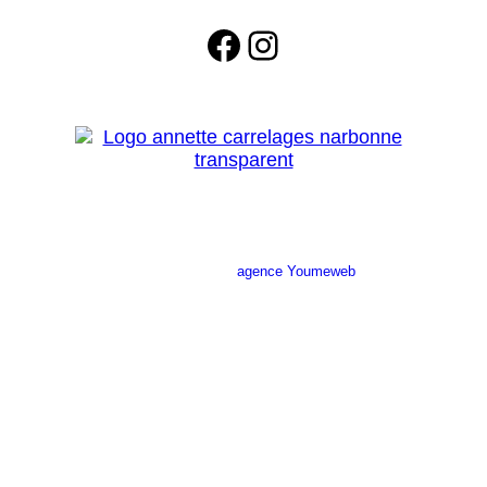
Facebook
Instagram
Site réalisé par l’
agence Youmeweb
Société ANNETTE CARRELAGES
29 Ratacas ZI, 11100 Narbonne
04 68 27 20 51
Lundi 08h30 – 12h00 / 14h00 – 18h30
Mardi 08h30 – 12h00 / 14h00 – 18h30
Mercredi 08h30 – 12h00 / 14h00 – 18h30