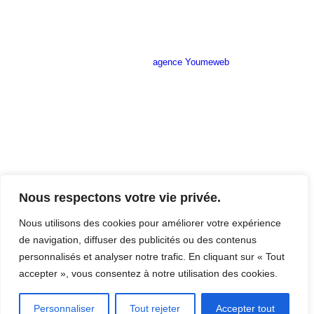
Site réalisé par l’
agence Youmeweb
Société ANNETTE CARRELAGES
29 Ratacas ZI, 11100 Narbonne
04 68 27 20 51
Lundi 08h30 – 12h00 / 14h00 – 18h30
Mardi 08h30 – 12h00 / 14h00 – 18h30
Nous respectons votre vie privée.
Mercredi 08h30 – 12h00 / 14h00 – 18h30
Jeudi 08h30 – 12h00 / 14h00 – 18h30
Nous utilisons des cookies pour améliorer votre expérience
Vendredi 08h30 – 12h00 / 14h00 – 17h00
de navigation, diffuser des publicités ou des contenus
Samedi Fermé
personnalisés et analyser notre trafic. En cliquant sur « Tout
Dimanche Fermé
accepter », vous consentez à notre utilisation des cookies.
Mentions légales du site
Personnaliser
Tout rejeter
Accepter tout