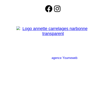
Facebook
Instagram
Site réalisé par l’
agence Youmeweb
Société ANNETTE CARRELAGES
29 Ratacas ZI, 11100 Narbonne
04 68 27 20 51
Lundi 08h30 – 12h00 / 14h00 – 18h30
Mardi 08h30 – 12h00 / 14h00 – 18h30
Mercredi 08h30 – 12h00 / 14h00 – 18h30