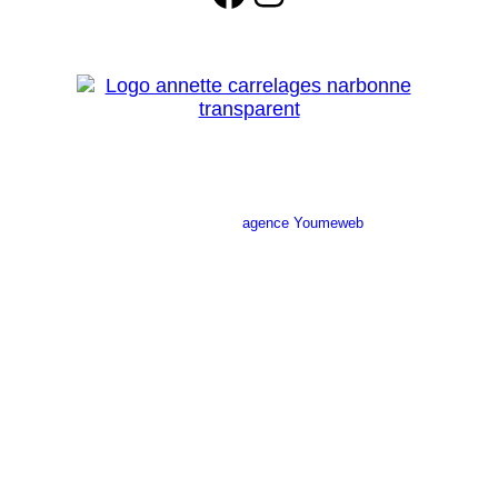
Site réalisé par l’
agence Youmeweb
Société ANNETTE CARRELAGES
29 Ratacas ZI, 11100 Narbonne
04 68 27 20 51
Lundi 08h30 – 12h00 / 14h00 – 18h30
Mardi 08h30 – 12h00 / 14h00 – 18h30
Mercredi 08h30 – 12h00 / 14h00 – 18h30
Jeudi 08h30 – 12h00 / 14h00 – 18h30
Vendredi 08h30 – 12h00 / 14h00 – 17h00