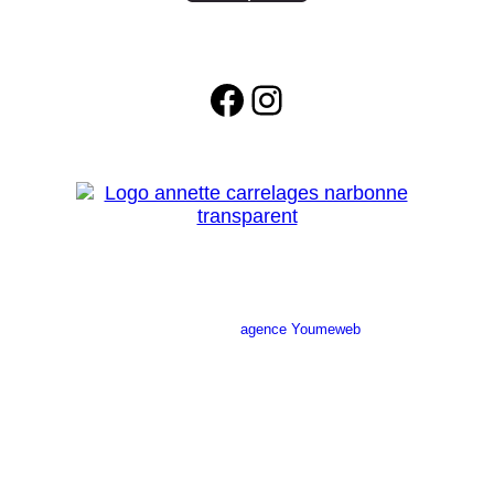
Facebook
Instagram
Site réalisé par l’
agence Youmeweb
Société ANNETTE CARRELAGES
29 Ratacas ZI, 11100 Narbonne
04 68 27 20 51