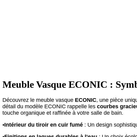
Meuble Vasque ECONIC : Symbo
Découvrez le meuble vasque
ECONIC
, une pièce uniq
détail du modèle ECONIC rappelle les
courbes graci
touche organique et raffinée à votre salle de bain.
•
Intérieur du tiroir en cuir fumé
: Un design sophistiqué
•
Finitions en laques durables à l’eau
: Un choix écolo