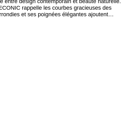
e entre design contemporain et beauté naturelle.
e ECONIC rappelle les courbes gracieuses des
arrondies et ses poignées élégantes ajoutent…