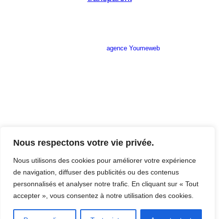
Site réalisé par l’
agence Youmeweb
Société ANNETTE CARRELAGES
29 Ratacas ZI, 11100 Narbonne
04 68 27 20 51
Lundi 08h30 – 12h00 / 14h00 – 18h30
Mardi 08h30 – 12h00 / 14h00 – 18h30
Nous respectons votre vie privée.
Mercredi 08h30 – 12h00 / 14h00 – 18h30
Jeudi 08h30 – 12h00 / 14h00 – 18h30
Nous utilisons des cookies pour améliorer votre expérience
Vendredi 08h30 – 12h00 / 14h00 – 17h00
de navigation, diffuser des publicités ou des contenus
Samedi Fermé
personnalisés et analyser notre trafic. En cliquant sur « Tout
Dimanche Fermé
accepter », vous consentez à notre utilisation des cookies.
Mentions légales du site