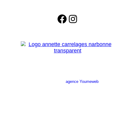
Facebook
Instagram
Site réalisé par l’
agence Youmeweb
Société ANNETTE CARRELAGES
29 Ratacas ZI, 11100 Narbonne
04 68 27 20 51
Lundi 08h30 – 12h00 / 14h00 – 18h30
Mardi 08h30 – 12h00 / 14h00 – 18h30