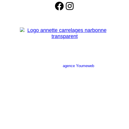
Facebook
Instagram
Site réalisé par l’
agence Youmeweb
Société ANNETTE CARRELAGES
29 Ratacas ZI, 11100 Narbonne
04 68 27 20 51
Lundi 08h30 – 12h00 / 14h00 – 18h30
Mardi 08h30 – 12h00 / 14h00 – 18h30
Mercredi 08h30 – 12h00 / 14h00 – 18h30
Jeudi 08h30 – 12h00 / 14h00 – 18h30