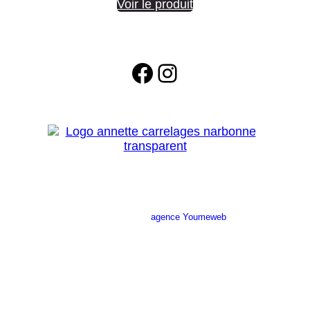
Voir le produit
Facebook
Instagram
Site réalisé par l’
agence Youmeweb
Société ANNETTE CARRELAGES
29 Ratacas ZI, 11100 Narbonne
04 68 27 20 51