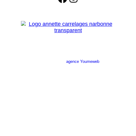
Site réalisé par l’
agence Youmeweb
Société ANNETTE CARRELAGES
29 Ratacas ZI, 11100 Narbonne
04 68 27 20 51
Lundi 08h30 – 12h00 / 14h00 – 18h30
Mardi 08h30 – 12h00 / 14h00 – 18h30
Mercredi 08h30 – 12h00 / 14h00 – 18h30
Jeudi 08h30 – 12h00 / 14h00 – 18h30
Vendredi 08h30 – 12h00 / 14h00 – 17h00