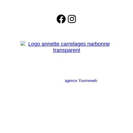
Facebook
Instagram
Site réalisé par l’
agence Youmeweb
Société ANNETTE CARRELAGES
29 Ratacas ZI, 11100 Narbonne
04 68 27 20 51
Lundi 08h30 – 12h00 / 14h00 – 18h30
Mardi 08h30 – 12h00 / 14h00 – 18h30