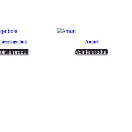
Carrelage bois
Amuri
oir le produit
Voir le produit
Société ANNETTE CARRELAGES
29 Ratacas ZI, 11100 Narbonne
04 68 27 20 51
Lundi 08h30 – 12h00 / 14h00 – 18h30
Mardi 08h30 – 12h00 / 14h00 – 18h30
Mercredi 08h30 – 12h00 / 14h00 – 18h30
Jeudi 08h30 – 12h00 / 14h00 – 18h30
Vendredi 08h30 – 12h00 / 14h00 – 17h00
Samedi Fermé