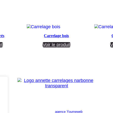
rés
Carrelage bois
it
Voir le produit
V
Site réalisé par l’
agence Youmeweb