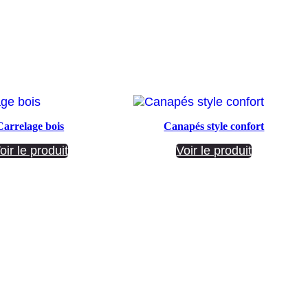
Carrelage bois
Canapés style confort
oir le produit
Voir le produit
Société ANNETTE CARRELAGES
29 Ratacas ZI, 11100 Narbonne
04 68 27 20 51
Lundi 08h30 – 12h00 / 14h00 – 18h30
Mardi 08h30 – 12h00 / 14h00 – 18h30
Mercredi 08h30 – 12h00 / 14h00 – 18h30
Jeudi 08h30 – 12h00 / 14h00 – 18h30