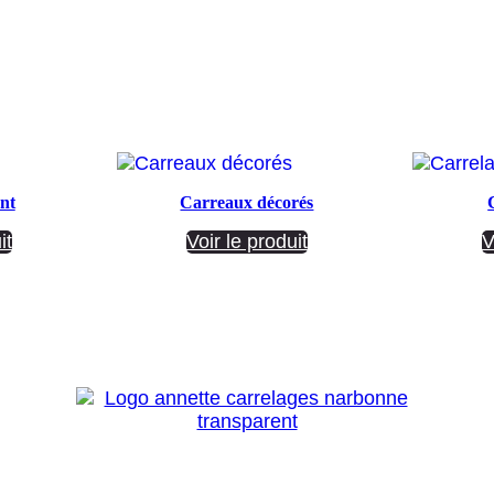
nt
Carreaux décorés
it
Voir le produit
V