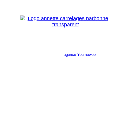
Site réalisé par l’
agence Youmeweb
Société ANNETTE CARRELAGES
29 Ratacas ZI, 11100 Narbonne
04 68 27 20 51
Lundi 08h30 – 12h00 / 14h00 – 18h30
Mardi 08h30 – 12h00 / 14h00 – 18h30
Mercredi 08h30 – 12h00 / 14h00 – 18h30
Jeudi 08h30 – 12h00 / 14h00 – 18h30
Vendredi 08h30 – 12h00 / 14h00 – 17h00
Samedi Fermé