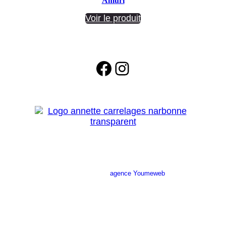
Amuri
Voir le produit
Facebook
Instagram
Site réalisé par l’
agence Youmeweb
Société ANNETTE CARRELAGES
29 Ratacas ZI, 11100 Narbonne
04 68 27 20 51